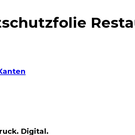
tschutzfolie Rest
 Xanten
uck. Digital.